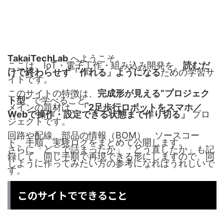
TakaiTechLab
TakaiTechLab
へようこそ。
ここは、IoT・電子工作・組み込み開発を、
読むだ
けで終わらせず「作れる」ようになる
ための学習サ
イトです。
このサイトの特徴は、
完成形が見える“プロジェク
ト型”
で学べること。
メインの題材は、
「2足歩行ロボットをスマホ／
Webで操作・設定できる状態まで作り切る」
プロ
ジェクトです。
回路や配線、部品の情報（BOM）、ソースコー
ド、手順、実験ログをまとめて公開します。
さらに「どこで詰まったか」「どう直したか」も記
録して、同じ手順で再現できる形にしますので、同
じように作ってみたい方の参考になればうれしいで
す。
このサイトでできること