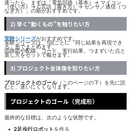
迷ったら、まずは「電気回路（基本）→ マイコン
（使い方）→ C言語（書き方）→ センサ／通信（つ
なぎ方）」の順がおすすめです。
2) 早く“動くもの”を触りたい方
実験シリーズ
がおすすめです。
実験シリーズは、1回ごとに「同じ結果を再現でき
る」形でまとめます。
回路図や配線、コード、実行結果、つまずいた点と
直し方をセットで載せます。
3) プロジェクト全体像を知りたい方
プロジェクトのゴール
（このページの下）を先に読
むと、迷いにくくなります。
プロジェクトのゴール（完成形）
最終的な目標は、次のような状態です。
2足歩行ロボット
を作る