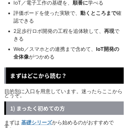
IoT／電子工作の基礎を、
順番に
学べる
評価ボードを使った実験で、
動くところまで
確
認できる
2足歩行ロボ開発の工程を追体験して、
再現
で
きる
Web／スマホとの連携まで含めて、
IoT開発の
全体像
がつかめる
まずはどこから読む？
目的別に入口を用意しています。迷ったらここから
どうぞ。
1) まったく初めての方
まずは
基礎シリーズ
から始めるのがおすすめで
す。