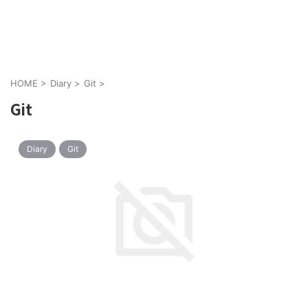
TakaiTechLab
HOME
>
Diary
>
Git
>
Git
Diary
Git
2022/10/9