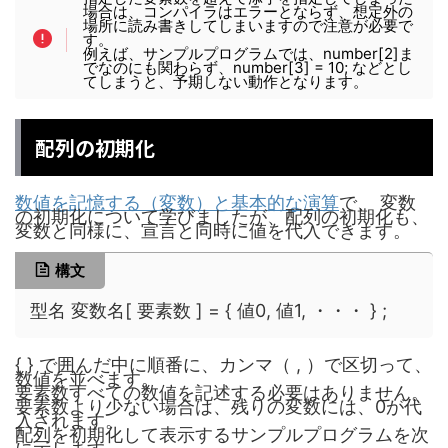
場合は、コンパイラはエラーとならず、想定外の
場所に読み書きしてしまいますので注意が必要で
す。
例えば、サンプルプログラムでは、number[2]ま
でなのにも関わらず、number[3] = 10; などとし
てしまうと、予期しない動作となります。
配列の初期化
数値を記憶する（変数）と基本的な演算
で、 変数
の初期化について学びましたが、配列の初期化も、
変数と同様に、宣言と同時に値を代入できます。
構文
型名 変数名[ 要素数 ] = { 値0, 値1, ・・・ } ;
{ } で囲んだ中に順番に、カンマ（ , ）で区切って、
数値を並べます。
要素数すべての数値を記述する必要はありません。
要素数より少ない場合は、残りの変数には、0が代
入されます。
配列を初期化して表示するサンプルプログラムを次