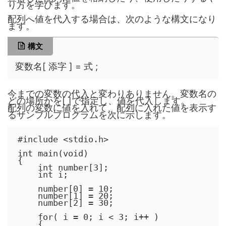
り方を学びます。
配列へ値を代入する場合は、次のような構文になり
ます。
構文
変数名[ 添字 ] = 式 ;
今までの変数の代入と変わりありません。変数名の
どの場所かを[ ]で指定し、値を代入します。
配列の変数に値を入れて、配列に入れた値を表示す
るサンプルプログラムを次に示します。
#include <stdio.h>

int main(void)

{

    int number[3];

    int i;

    number[0] = 10;

    number[1] = 20;

    number[2] = 30;

    for( i = 0; i < 3; i++ )

    {
