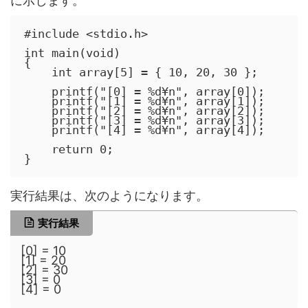
に示します。
#include <stdio.h>

int main(void)

{

    int array[5] = { 10, 20, 30 };

    printf("[0] = %d¥n", array[0]);

    printf("[1] = %d¥n", array[1]);

    printf("[2] = %d¥n", array[2]);

    printf("[3] = %d¥n", array[3]);

    printf("[4] = %d¥n", array[4]);

    return 0;

}
実行結果は、次のようになります。
実行結果
[0] = 10
[1] = 20
[2] = 30
[3] = 0
[4] = 0