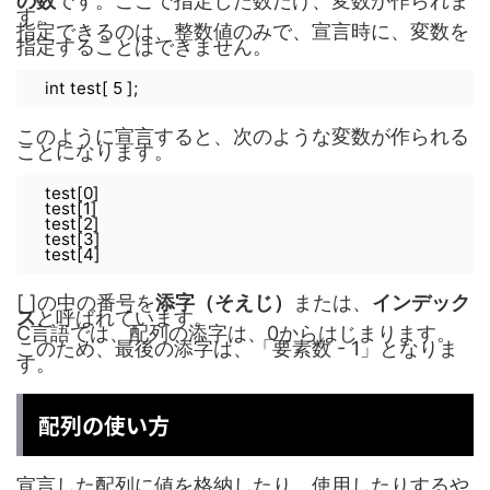
の数
です。ここで指定した数だけ、変数が作られま
す。
指定できるのは、整数値のみで、宣言時に、変数を
指定することはできません。
int test[ 5 ];
このように宣言すると、次のような変数が作られる
ことになります。
test[0]
test[1]
test[2]
test[3]
test[4]
[ ]の中の番号を
添字（そえじ）
または、
インデック
ス
と呼ばれています。
C言語では、配列の添字は、0からはじまります。
このため、最後の添字は、「要素数 - 1」となりま
す。
配列の使い方
宣言した配列に値を格納したり、使用したりするや