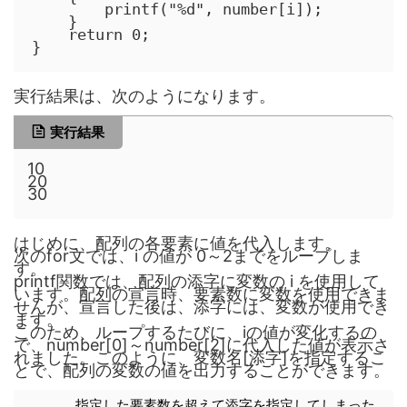
        printf("%d", number[i]);

    }

    return 0;

}
実行結果は、次のようになります。
実行結果
10
20
30
はじめに、配列の各要素に値を代入します。
次のfor文では、i の値が 0～2までをループしま
す。
printf関数では、配列の添字に変数の i を使用して
います。配列の宣言時、要素数に変数を使用できま
せんが、宣言した後は、添字には、変数が使用でき
ます。
このため、ループするたびに、iの値が変化するの
で、number[0]～number[2]に代入した値が表示さ
れました。このように、変数名[添字]を指定するこ
とで、配列の変数の値を出力することができます。
指定した要素数を超えて添字を指定してしまった