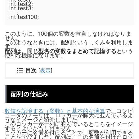
int test2;
int test3;
：
int test100;
このように、100個の変数を宣言しなければなりま
せん。
このようなときには、
配列
というしくみを利用しま
す。
配列は、同じ型名の変数をまとめて記憶する
という
便利な機能になります。
目次
[
表示
]
配列の仕組み
数値を記憶する（変数）と基本的な演算
で、コンピ
ュータのメモリは、ロッカーが膨大に並んでいるよ
うなイメージと紹介しました。
このロッカーが一列に並んでいるところをイメージ
するとよいかもしれません。
ロッカーに名前を付けることで、変数が利用できる
ことを学びました。配列は、この名前を付けたロッ