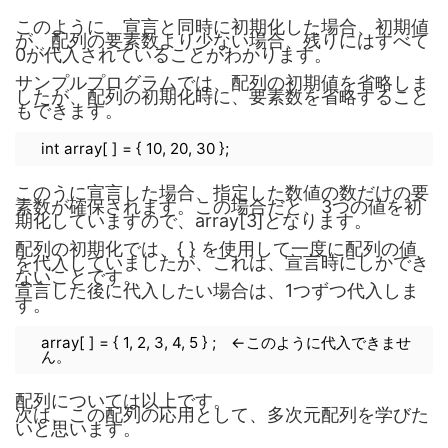
このように、宣言と同時に初期化した場合、初期値
が、配列の要素数より少ない場合、残りにはすべて
0が代入されていることがわかります。
サンプルプログラムでは、配列の初期値を省略しま
したが、配列の初期化時に、要素数を省略すること
もできます。
int array[ ] = { 10, 20, 30 };
このうに宣言した場合、指定した数値の数だけの要
素数が確保されます。この場合だと、3つの値を初
期化していますので、array[3]となります。
配列の初期化では、{ } を使用して一度に配列の値
を代入していましたが、これは、宣言時にしかでき
ないことです。
宣言した後に代入したい場合は、1つずつ代入しま
す。
array[ ] = { 1, 2, 3, 4, 5 } ; ←このように代入できませ
ん。
配列については以上です。
次は、この配列の応用として、多次元配列を学びた
いと思います。