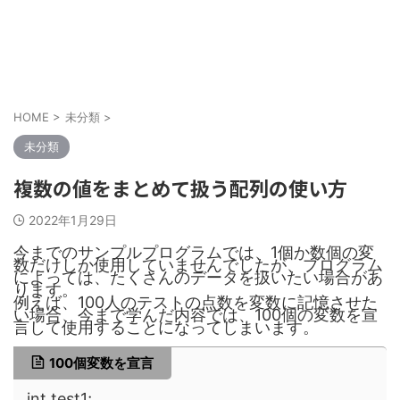
TakaiTechLab
HOME
>
未分類
>
未分類
複数の値をまとめて扱う配列の使い方
2022年1月29日
今までのサンプルプログラムでは、1個か数個の変
数だけしか使用していませんでしたが、プログラム
によっては、たくさんのデータを扱いたい場合があ
ります。
例えば、100人のテストの点数を変数に記憶させた
い場合、今まで学んだ内容では、100個の変数を宣
言して使用することになってしまいます。
100個変数を宣言
int test1;