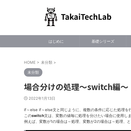
はじめに
基礎シリーズ
HOME
>
未分類
>
未分類
場合分けの処理～switch編～
2022年1月13日
if～else if～else文と同じように、複数の条件に応じた処理
この
switch
文は、変数の値毎に処理を分けたい場合に使用し
例えば、変数が1の場合は～処理、変数が2の場合は～処理、