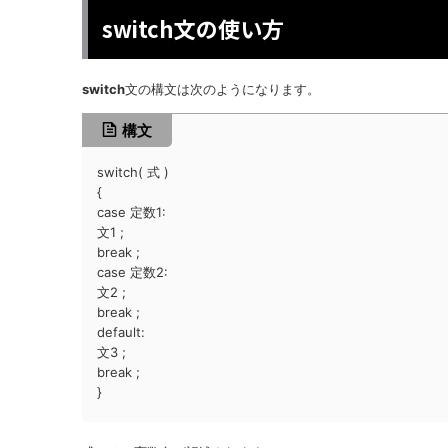
switch文の使い方
switch
文の構文は次のようになります。
構文
switch( 式 )
{
case 定数1:
文1 ;
break ;
case 定数2:
文2 ;
break ;
default:
文3 ;
break ;
}