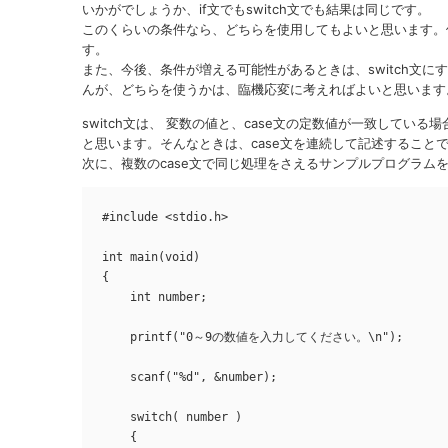
いかがでしょうか、if文でもswitch文でも結果は同じです。
このくらいの条件なら、どちらを使用してもよいと思います。個
す。
また、今後、条件が増える可能性があるときは、switch文
んが、どちらを使うかは、臨機応変に考えればよいと思います
switch文は、 変数の値と、case文の定数値が一致してい
と思います。そんなときは、case文を連続して記述すること
次に、複数のcase文で同じ処理をさえるサンプルプログラム
#include <stdio.h>

int main(void)

{

    int number;

    printf("0～9の数値を入力してください。\n");

    scanf("%d", &number);

    switch( number )

    {
