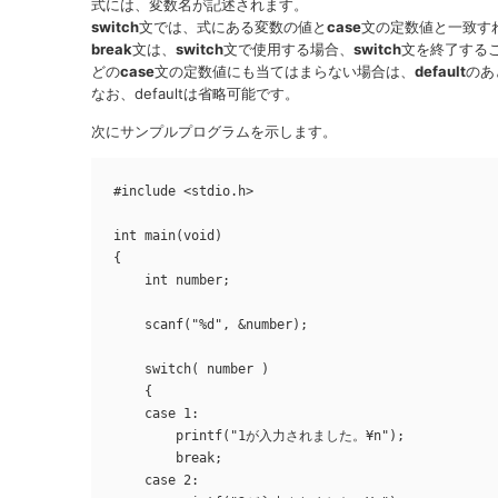
式には、変数名が記述されます。
switch
文では、式にある変数の値と
case
文の定数値と一致す
break
文は、
switch
文で使用する場合、
switch
文を終了する
どの
case
文の定数値にも当てはまらない場合は、
default
のあ
なお、defaultは省略可能です。
次にサンプルプログラムを示します。
#include <stdio.h>

int main(void)

{

    int number;

    scanf("%d", &number);

    switch( number )

    {

    case 1:

        printf("1が入力されました。¥n");

        break;

    case 2:
