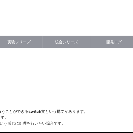
実験シリーズ
統合シリーズ
開発ログ
を行うことができる
switch
文という構文があります。
ます。
という感じに処理を行いたい場合です。