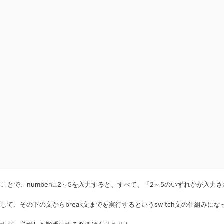
することで、numberに2～5を入力すると、すべて、「2～5のいずれかが入力
て、その下の文からbreak文までを実行するというswitch文の仕組みにな