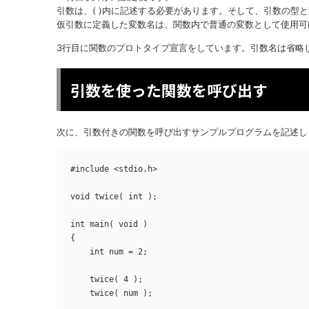
引数は、( )内に記述する必要があります。そして、引数の型
仮引数に定義した変数名は、関数内で普通の変数として使用可
3行目に関数のプロトタイプ宣言をしています。引数名は省略
引数を使った関数を呼び出す
次に、引数付きの関数を呼び出すサンプルプログラムを記述し
#include <stdio.h>

void twice( int );

int main( void )

{

    int num = 2;

    twice( 4 );

    twice( num );
