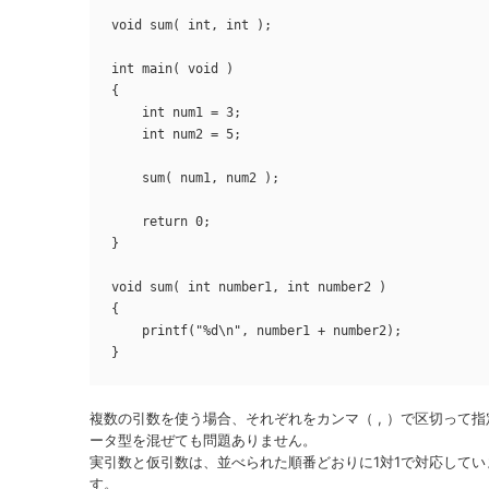
void sum( int, int );

int main( void )

{

    int num1 = 3;

    int num2 = 5;

    sum( num1, num2 );

    return 0;

}

void sum( int number1, int number2 )

{

    printf("%d\n", number1 + number2);

}
複数の引数を使う場合、それぞれをカンマ（ , ）で区切って指
ータ型を混ぜても問題ありません。
実引数と仮引数は、並べられた順番どおりに1対1で対応して
す。