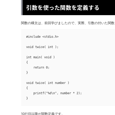
引数を使った関数を定義する
関数の構文は、前回学びましたので、実際、引数の付いた関数
#include <stdio.h>

void twice( int );

int main( void )

{

    return 0;

}

void twice( int number )

{

    printf("%d\n", number * 2);

}
10行目以降が関数定義です。