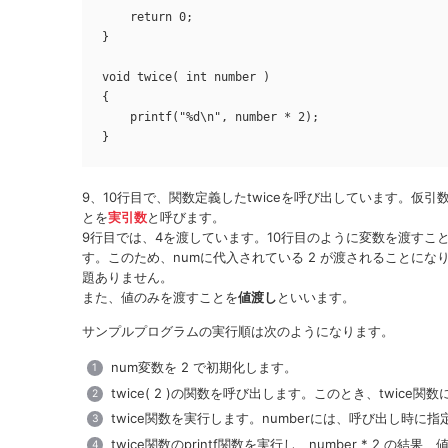
    return 0;

}

void twice( int number )

{

    printf("%d\n", number * 2);

}
9、10行目で、関数定義したtwiceを呼び出しています。仮
とを
実引数
と呼びます。
9行目では、4を渡しています。10行目のように変数を渡す
す。このため、numに代入されている 2 が渡されることに
題ありません。
また、値のみを渡すことを
値渡し
といいます。
サンプルプログラムの実行順は次のようになります。
num変数を 2 で初期化します。
twice( 2 )の関数を呼び出します。このとき、twice関
twice関数を実行します。numberには、呼び出し時に指
twice関数のprintf関数を実行し、number * 2 の結果