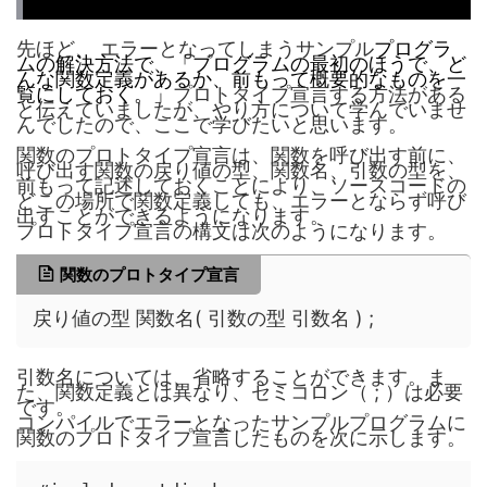
先ほど、 エラーとなってしまうサンプル
プログラ
ムの解決方法で、「プログラムの最初のほうで、ど
んな関数定義があるか、前もって概要的なものを一
覧にしておく。」
プロトタイプ宣言する方法がある
と伝えていましたが、やり方について学んでいませ
んでしたので、ここで学びたいと思います。
関数のプロトタイプ宣言は、関数を呼び出す前に、
呼び出す関数の戻り値の型、関数名、引数の型を、
前もって記述しておくことにより、ソースコードの
どこの場所で関数定義しても、エラーとならず呼び
出すことができるようになります。
プロトタイプ宣言の構文は次のようになります。
関数のプロトタイプ宣言
戻り値の型 関数名( 引数の型 引数名 ) ;
引数名については、省略することができます。ま
た、関数定義とは異なり、セミコロン（ ; ）は必要
です。
コンパイルでエラーとなったサンプルプログラムに
関数のプロトタイプ宣言したものを次に示します。