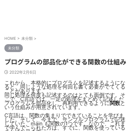
TakaiTechLab
HOME
>
未分類
>
未分類
プログラムの部品化ができる関数の仕組み
2022年2月6日
これから、本格的にプログラムを記述するようにな
ると、同じような処理を何回も書く必要がでてくる
ことがあります。
同じ処理を何度も記述するのはとても面倒です。そ
こで、C言語では、一定の処理をまとめて記述した
プログラムを部品化し、再利用できるように
関数
と
いう仕組みが用意されています。
C言語は、関数の集まりでできていることを学びま
した。そして、今まで、サンプルプログラムで記述
していた、main も関数の1つです。なので、これま
で学んでこられた方は、すでに、関数を使っている