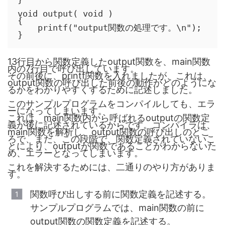
void output( void )

{

    printf("output関数の処理です。\n");

}
13行目から関数定義したoutput関数を、main関数
内の7行目で呼び出しています。
その前後に、printf関数を入れましたが、これは、
output関数の呼び出した前後の動作がどのようにな
るかをわかりやすくするために記述しました。
このサンプルプログラムをコンパイルしても、エラ
ーになってしまいます。
これは、main関数内から呼ばれるoutputの関数定
義が後に記述されているからです。コンパイラは、
main関数を解析し、output関数の呼び出しのとこ
ろで、まだ、この段階で、関数定義されていないこ
とにより、outputが関数であることがわからないた
め、エラーとなってしまいます。
これを解決するためには、二通りのやり方がありま
す。
関数呼び出しする前に関数定義を記述する。
サンプルプログラムでは、main関数の前に
output関数の関数定義を記述する。