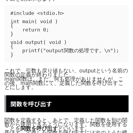
#include <stdio.h>

int main( void )

{

    return 0;

}

void output( void )

{

    printf("output関数の処理です。\n");

}
これで、引数も戻り値もない、outputという名前の
関数の定義が終わりました。
main関数は、まだ、何も処理がありませんが、こ
の後、main関数にて、定義した関数を呼び出すこ
とにします。
関数を呼び出す
関数を定義すると、あとで、定義した関数を別の関
数から使用できるようになります。関数を使用する
ことを
関数を呼び出す
といいます。
先ほど、定義した関数を呼び出すには次のような構