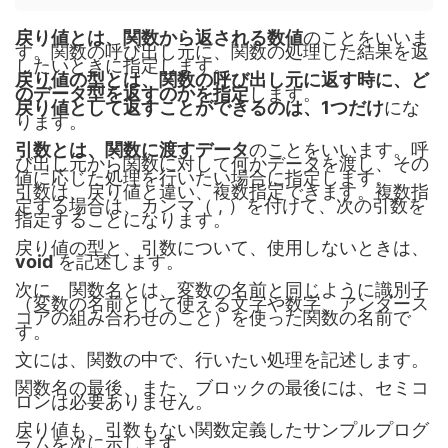
戻り値とは、関数から返される数値
のことをいいま
す。関数の呼び出し元に、関数の処理した結果を返
したいときに指定します。
戻り値の型とは、関数の呼び出し元に返す時に、ど
のデータ型を返すのかを指定
します。
戻り値として返すことができるのは、1つだけ
にな
ります。
引数とは、関数に渡すデータ
のことをいいます。呼
び出し元から関数に対して何かデータを渡し、その
値に応じた処理を行いたい場合に指定します。
引数は、戻り値と違い、複数指定できます。複数指
定する場合は、カンマ（ , ）を付けて、次の引数を
指定することになります。
戻り値の型と、引数について、使用しないときは、
void
を記述します。
次に、関数名とは、変数の名前と同じように識別子
（変数の名前として使える文字や数字、アンダース
コアの組み合わせのこと）を使った関数の名前で
す。
文には、関数の中で、行いたい処理を記述します。
関数名の最後、また、ブロックの最後には、セミコ
ロンは必要ありません。
戻り値も、引数もない関数定義したサンプルプログ
ラムを次に示します。