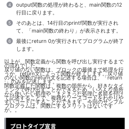
output関数の処理が終わると、main関数の12
行目に戻ります。
そのあとは、14行目のprintf関数が実行され
て、「main関数の終わり」が表示されます。
最後にreturn 0が実行されてプログラムが終了
します。
以上が、関数定義から関数を呼び出し実行するまで
の流れでした。
戻り値のない関数は、ブロックの最後まで処理を行
うか、return文によって関数が終了します。戻り値
のない関数のreturn文を記述する場合は、「return
;」のみを記述します。
関数定義した関数は、複数の箇所から、好きなタイ
ミングで呼び出すことができるため、いろんな箇所
から使いたい処理や、まとまった処理に名前を付け
て記述することで、複雑なソースコードをわかりや
すいコードにすることができます。今回のサンプル
プログラムは、関数にするメリットはないです
が。。
プロトタイプ宣言