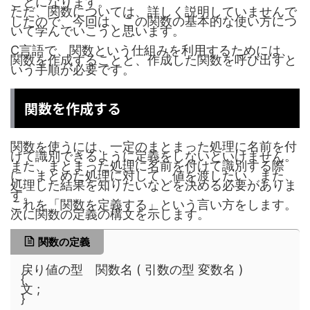
ことになります。
ただ、関数については、詳しく説明していませんで
したので、今回は、この関数の基本的な使い方につ
いて学んでいこうと思います。
C言語で、関数という仕組みを利用するためには、
関数を作成することと、作成した関数を呼び出すと
いう手順が必要です。
関数を作成する
関数を使うには、一定のまとまった処理に名前を付
けて識別できるように定義をしないといけません。
また、まとまった処理に名前を付けて識別する際
に、まとめた処理に対して、値を渡したい、また、
処理した結果を知りたいなどを決める必要がありま
す。
これを「関数を定義する」という言い方をします。
次に関数の定義の構文を示します。
関数の定義
戻り値の型 関数名 ( 引数の型 変数名 )
{
文 ;
}