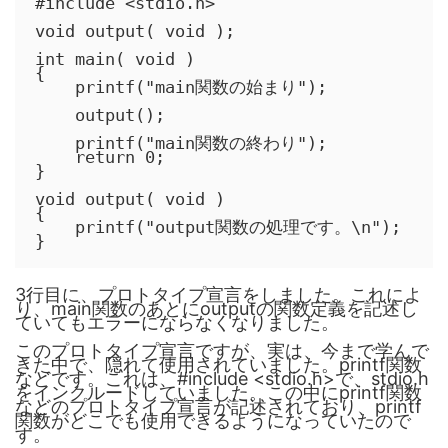
#include <stdio.h>

void output( void );

int main( void )

{

    printf("main関数の始まり");

    output();

    printf("main関数の終わり");

    return 0;

}

void output( void )

{

    printf("output関数の処理です。\n");

}
3行目に、プロトタイプ宣言をしました。これによ
り、main関数のあとにoutputの関数定義を記述し
ていてもエラーにならなくなりました。
このプロトタイプ宣言ですが、実は、今まで学んで
きた中で、隠れて使用されていました。printf関数
などです。これは、#include <stdio.h>で、stdio.h
をインクルードしていました。この中にprintf関数
などのプロトタイプ宣言が記述されており、printf
関数がどこでも使用できるようになっていたので
す。