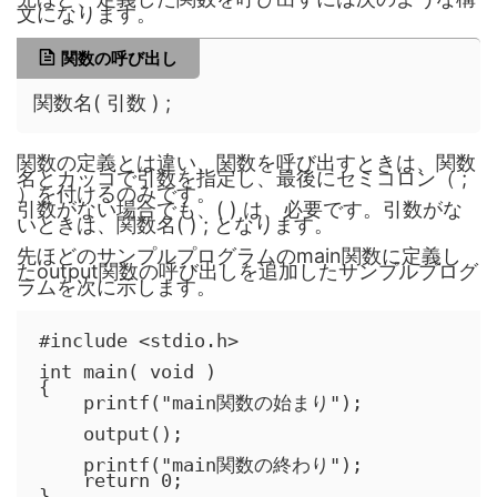
文になります。
関数の呼び出し
関数名( 引数 ) ;
関数の定義とは違い、関数を呼び出すときは、関数
名とカッコで引数を指定し、最後にセミコロン（ ;
）を付けるのみです。
引数がない場合でも、( ) は、必要です。引数がな
いときは、関数名( ) ; となります。
先ほどのサンプルプログラムのmain関数に定義し
たoutput関数の呼び出しを追加したサンプルプログ
ラムを次に示します。
#include <stdio.h>

int main( void )

{

    printf("main関数の始まり");

    output();

    printf("main関数の終わり");

    return 0;

}
