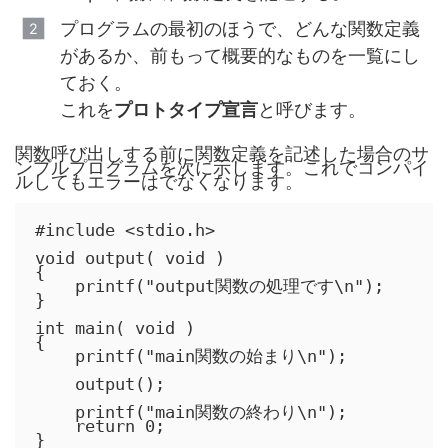
プログラムの最初のほうで、どんな関数定義
があるか、前もって概要的なものを一覧にし
ておく。
これを
プロトタイプ宣言
と呼びます。
関数呼び出しする前に関数定義を記述した場合のサ
ンプルプログラムを次に示します。これでコンパイ
ルしてもエラーはでなくなります。
#include <stdio.h>

void output( void )

{

    printf("output関数の処理です\n");

}

int main( void )

{

    printf("main関数の始まり\n");

    output();

    printf("main関数の終わり\n");

    return 0;

}